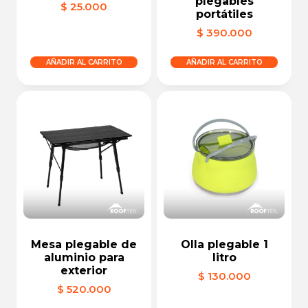
plegables
$
25.000
portátiles
$
390.000
AÑADIR AL CARRITO
AÑADIR AL CARRITO
Mesa plegable de
Olla plegable 1
aluminio para
litro
exterior
$
130.000
$
520.000