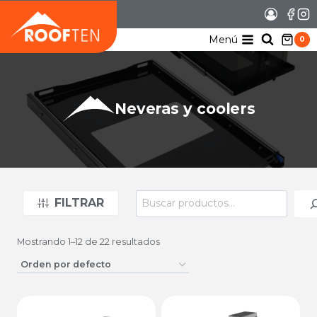
Saltar
al
contenido
Menú
0
Neveras y coolers
Buscar
FILTRAR
Mostrando 1–12 de 22 resultados