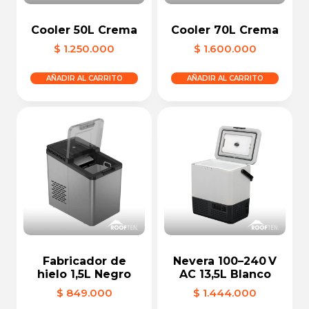
Cooler 50L Crema
Cooler 70L Crema
$
1.250.000
$
1.600.000
AÑADIR AL CARRITO
AÑADIR AL CARRITO
Fabricador de
Nevera 100–240 V
hielo 1,5L Negro
AC 13,5L Blanco
$
849.000
$
1.444.000