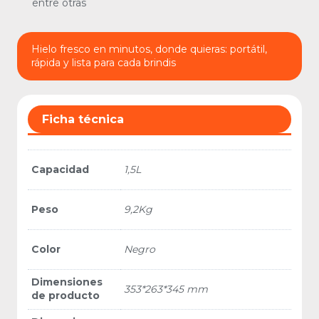
entre otras
Hielo fresco en minutos, donde quieras: portátil,
rápida y lista para cada brindis
Ficha técnica
Capacidad
1,5L
Peso
9,2Kg
Color
Negro
Dimensiones
353*263*345 mm
de producto