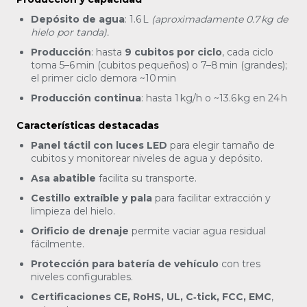
Depósito de agua
: 1.6 L
(aproximadamente 0.7 kg de
hielo por tanda).
Producción
: hasta
9 cubitos por ciclo
, cada ciclo
toma 5–6 min (cubitos pequeños) o 7–8 min (grandes);
el primer ciclo demora ~10 min
Producción continua
: hasta 1 kg/h o ~13.6 kg en 24 h
Características destacadas
Panel táctil con luces LED
para elegir tamaño de
cubitos y monitorear niveles de agua y depósito.
Asa abatible
facilita su transporte.
Cestillo extraíble y pala
para facilitar extracción y
limpieza del hielo.
Orificio de drenaje
permite vaciar agua residual
fácilmente.
Protección para batería de vehículo
con tres
niveles configurables.
Certificaciones CE, RoHS, UL, C‑tick, FCC, EMC
,