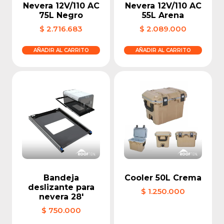
Nevera 12V/110 AC
Nevera 12V/110 AC
75L Negro
55L Arena
$
2.716.683
$
2.089.000
AÑADIR AL CARRITO
AÑADIR AL CARRITO
Bandeja
Cooler 50L Crema
deslizante para
$
1.250.000
nevera 28′
$
750.000