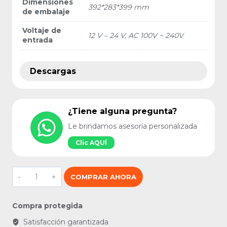
Dimensiones
392*283*399 mm
de embalaje
Voltaje de
12 V – 24 V, AC 100V ~ 240V
entrada
Descargas
¿Tiene alguna pregunta?
Le brindamos asesoría personalizada
Clic AQUÍ
Fabricador
COMPRAR AHORA
de
hielo
1,5L
Compra protegida
Negro
cantidad
Satisfacción garantizada