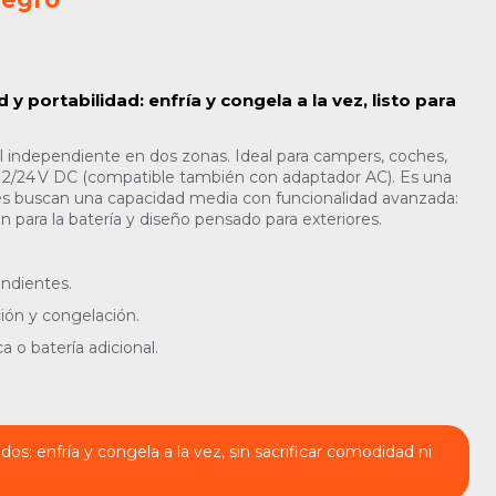
 y portabilidad: enfría y congela a la vez, listo para
rol independiente en dos zonas. Ideal para campers, coches,
12/24 V DC (compatible también con adaptador AC). Es una
enes buscan una capacidad media con funcionalidad avanzada:
 para la batería y diseño pensado para exteriores.
endientes.
ión y congelación.
 o batería adicional.
dos: enfría y congela a la vez, sin sacrificar comodidad ni