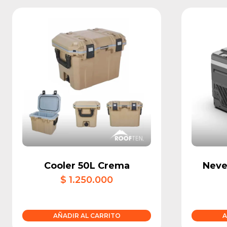
Cooler 50L Crema
Neve
$
1.250.000
AÑADIR AL CARRITO
A