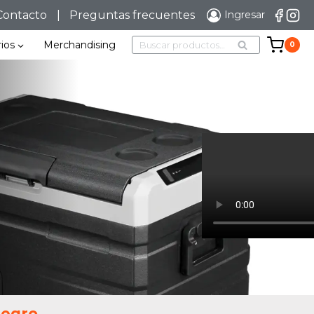
Contacto
|
Preguntas frecuentes
Ingresar
Buscar
ios
Merchandising
0
BUSCAR
por:
Negro