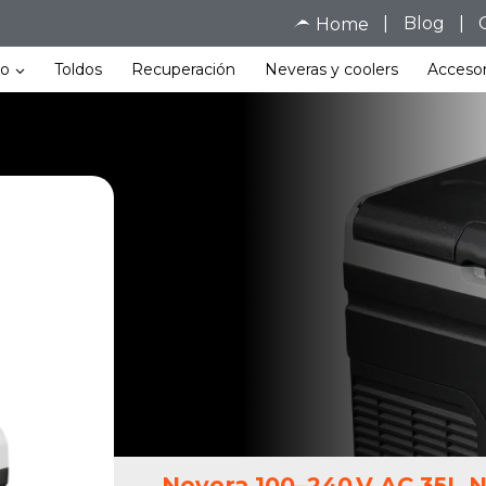
|
Blog
|
Home
ho
Toldos
Recuperación
Neveras y coolers
Accesor
Nevera 100–240 V AC 35L 