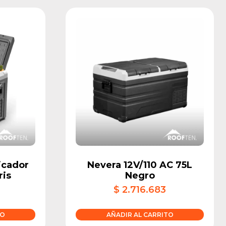
icador
Nevera 12V/110 AC 75L
ris
Negro
$
2.716.683
TO
AÑADIR AL CARRITO