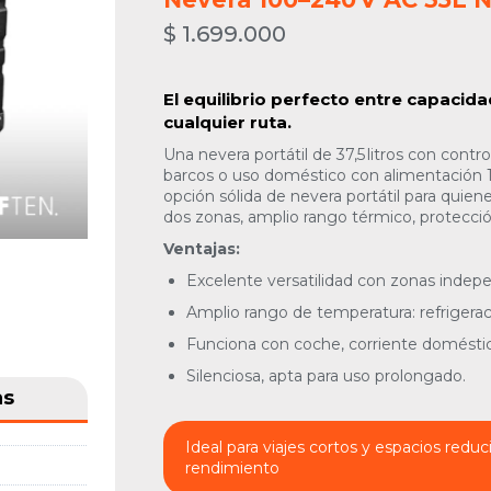
$
1.699.000
El equilibrio perfecto entre capacidad
cualquier ruta.
Una nevera portátil de 37,5 litros con cont
barcos o uso doméstico con alimentación 
opción sólida de nevera portátil para qui
dos zonas, amplio rango térmico, protección
Ventajas:
Excelente versatilidad con zonas indep
Amplio rango de temperatura: refrigerac
Funciona con coche, corriente doméstica
Silenciosa, apta para uso prolongado.
as
Ideal para viajes cortos y espacios reduci
rendimiento