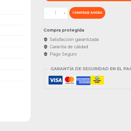
Nevera
COMPRAR AHORA
100–
240 V
AC
Compra protegida
35L
Negro
Satisfacción garantizada
cantidad
Garantía de calidad
Pago Seguro
GARANTÍA DE SEGURIDAD EN EL PA