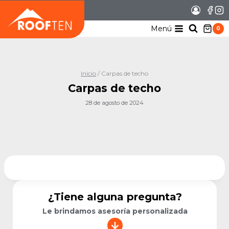
Saltar
al
contenido
Menú
0
Inicio
/
Carpas de techo
Carpas de techo
28 de agosto de 2024
¿Tiene alguna pregunta?
Le brindamos asesoría personalizada