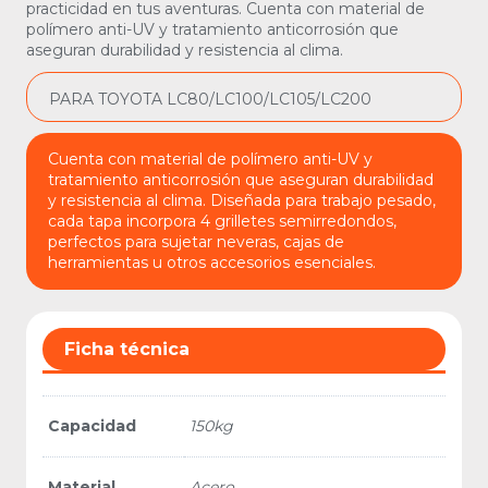
practicidad en tus aventuras. Cuenta con material de
polímero anti-UV y tratamiento anticorrosión que
aseguran durabilidad y resistencia al clima.
PARA TOYOTA LC80/LC100/LC105/LC200
Cuenta con material de polímero anti-UV y
tratamiento anticorrosión que aseguran durabilidad
y resistencia al clima. Diseñada para trabajo pesado,
cada tapa incorpora 4 grilletes semirredondos,
perfectos para sujetar neveras, cajas de
herramientas u otros accesorios esenciales.
Ficha técnica
Capacidad
150kg
Material
Acero