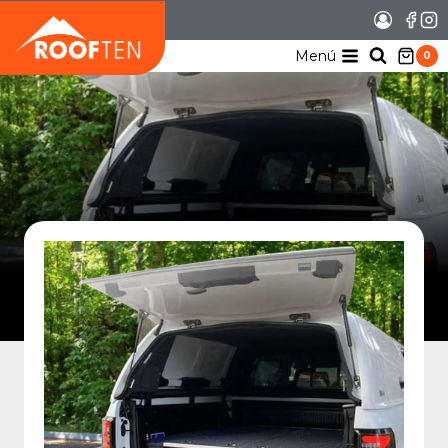
Saltar
al
contenido
Menú
0