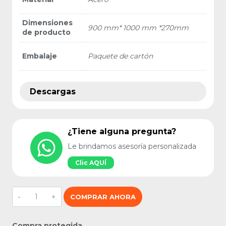
Dimensiones
900 mm* 1000 mm *270mm
de producto
Embalaje
Paquete de cartón
Descargas
¿Tiene alguna pregunta?
Le brindamos asesoría personalizada
Clic AQUÍ
Cajonera
COMPRAR AHORA
doble
para
camioneta
Compra protegida