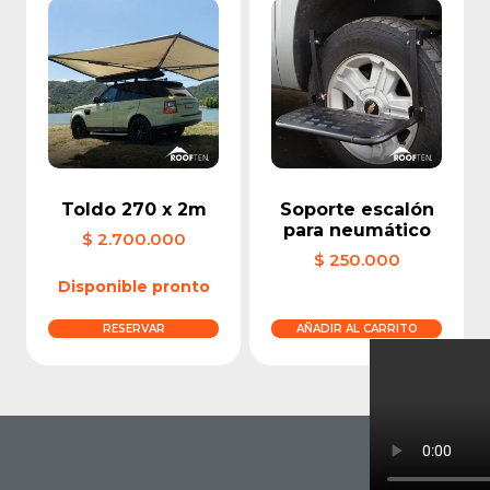
Toldo 270 x 2m
Soporte escalón
para neumático
$
2.700.000
$
250.000
Disponible pronto
RESERVAR
AÑADIR AL CARRITO