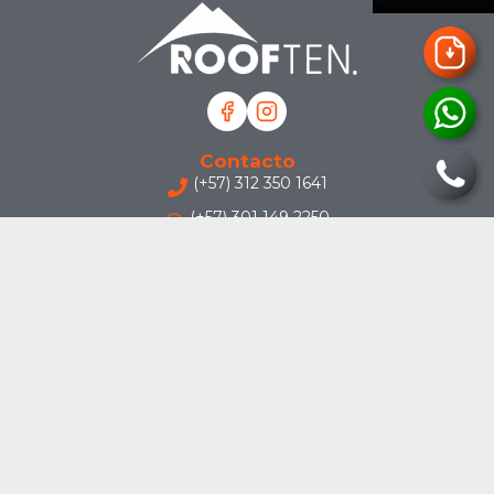
Contacto
(+57) 312 350 1641
(+57) 301 149 2250
contacto@rooftenlatam.com
Legal
Política de privacidad y Términos y Condiciones
Garantías y Devoluciones
Overlanding
Carpas de Techo
Accesorios