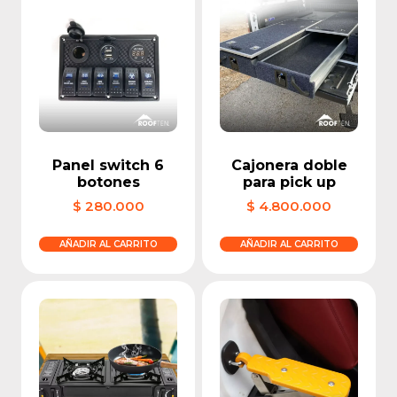
Panel switch 6
Cajonera doble
botones
para pick up
$
280.000
$
4.800.000
AÑADIR AL CARRITO
AÑADIR AL CARRITO