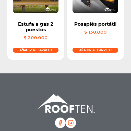
Estufa a gas 2
Posapiés portátil
puestos
$
130.000
$
200.000
AÑADIR AL CARRITO
AÑADIR AL CARRITO