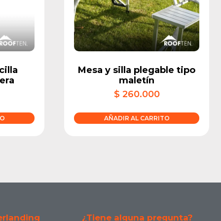
illa
Mesa y silla plegable tipo
gera
maletín
$
260.000
TO
AÑADIR AL CARRITO
rlanding
¿Tiene alguna pregunta?