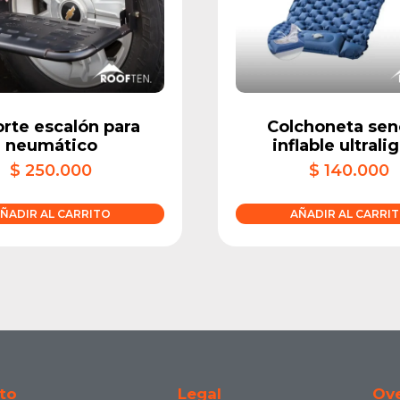
rte escalón para
Colchoneta senc
neumático
inflable ultrali
$
250.000
$
140.000
ÑADIR AL CARRITO
AÑADIR AL CARRI
to
Legal
Ove