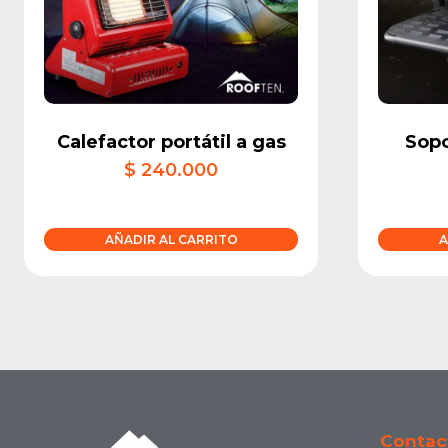
Calefactor portátil a gas
Sopo
$
240.000
AÑADIR AL CARRITO
A
Contac