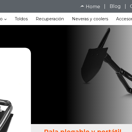
|
Blog
|
Home
ho
Toldos
Recuperación
Neveras y coolers
Accesor
Pala plegable y portátil