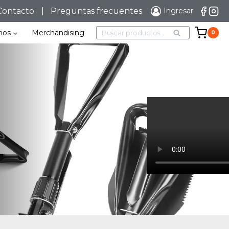
Contacto
|
Preguntas frecuentes
Ingresar
Buscar
ios
Merchandising
0
BUSCAR
por: