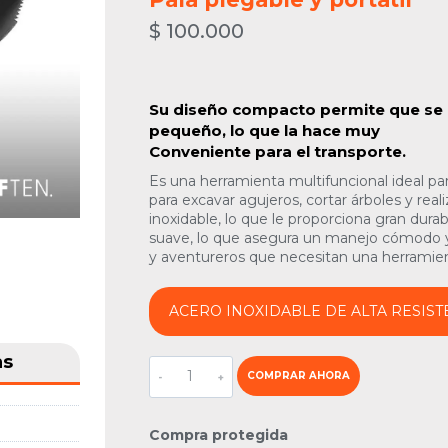
$
100.000
Su diseño compacto permite que se p
pequeño, lo que la hace muy
Conveniente para el transporte.
Es una herramienta multifuncional ideal para
para excavar agujeros, cortar árboles y realiz
inoxidable, lo que le proporciona gran durab
suave, lo que asegura un manejo cómodo y 
y aventureros que necesitan una herramienta
ACERO INOXIDABLE DE ALTA RESIST
as
Pala
COMPRAR AHORA
plegable
y
portátil
Compra protegida
cantidad