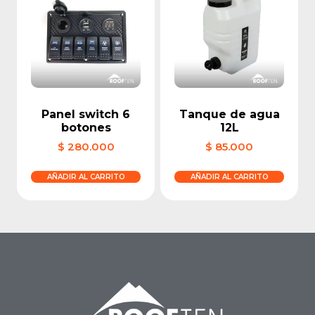
Panel switch 6
Tanque de agua
botones
12L
$
280.000
$
85.000
AÑADIR AL CARRITO
AÑADIR AL CARRITO