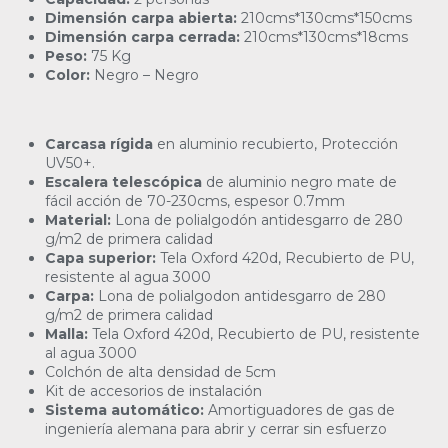
Dimensión carpa abierta:
210cms*130cms*150cms
Dimensión carpa cerrada:
210cms*130cms*18cms
Peso:
75 Kg
Color:
Negro – Negro
Carcasa rígida
en aluminio recubierto, Protección
UV50+.
Escalera
telescópica
de aluminio negro mate de
fácil acción de 70-230cms, espesor 0.7mm
Material:
Lona de polialgodón antidesgarro de 280
g/m2 de primera calidad
Capa superior:
Tela Oxford 420d, Recubierto de PU,
resistente al agua 3000
Carpa:
Lona de polialgodon antidesgarro de 280
g/m2 de primera calidad
Malla:
Tela Oxford 420d, Recubierto de PU, resistente
al agua 3000
Colchón de alta densidad de 5cm
Kit de accesorios de instalación
Sistema automático:
Amortiguadores de gas de
ingeniería alemana para abrir y cerrar sin esfuerzo