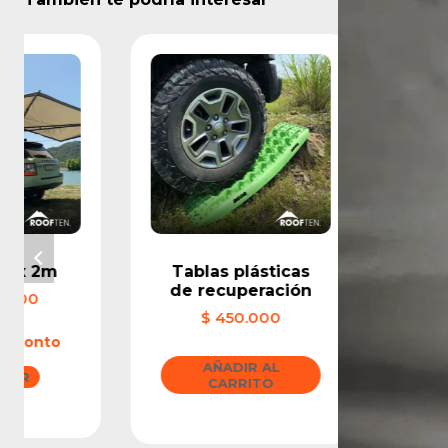
x 2m
Tablas plásticas
Tie
de recuperación
duch
00
$
450.000
$
ronto
AÑADIR AL
AÑ
R
CARRITO
C